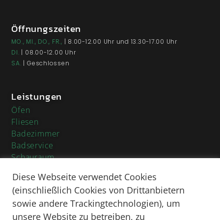
Öffnungszeiten
MO., MI., DO., FR.,
| 8.00-12.00 Uhr und 13.30-17.00 Uhr
DI.
| 08.00-12.00 Uhr
SA.
| Geschlossen
Leistungen
Öfen
Fliesen
Badezimmer
Badservice
Schauraum
Planung & Beratung
Diese Webseite verwendet Cookies
Über uns
(einschließlich Cookies von Drittanbietern
Firmenchronik
sowie andere Trackingtechnologien), um
Team
unsere Website zu betreiben, zu