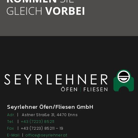
GLEICH
VORBEI
Seyrlehner Öfen/Fliesen GmbH
Adr.
| Astner Straße 31, 4470 Enns
Tel.
|
+43 (7223) 85211
Fax
| +43 (7223) 85211 – 19
E-Mail
|
office@seyrlehner.at